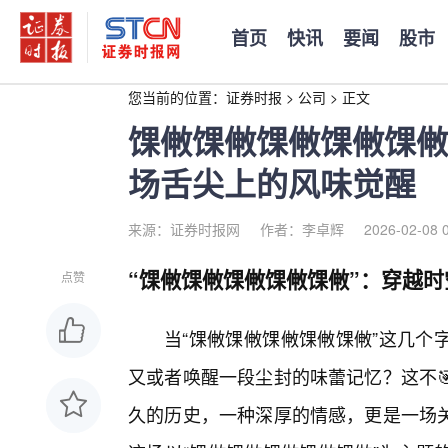
首页
快讯
要闻
股市
您当前的位置：
证券时报
>
公司
>
正文
馃敒馃敒馃敒馃敒馃敒
场舌尖上的风味觉醒
来源：证券时报网
作者：李卓辉
2026-02-08 
“馃敒馃敒馃敒馃敒馃敒”：穿越
点赞
当“馃敒馃敒馃敒馃敒馃敒”这几个
又或者唤醒一段尘封的味蕾记忆？这不
久的历史，一种深厚的情感，更是一场