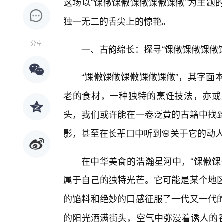
这场以“馃敒馃敒馃敒馃敒馃敒”为主题
独一无二的舌尖上的惊艳。
分享
一、古韵绵长：探寻“馃敒馃敒馃敒
“馃敒馃敒馃敒馃敒馃敒”，其字面
老的食材，一种独特的烹饪技法，亦或
头，我们或许能在一卷泛黄的古籍中找
影，甚至在长辈口中听到🌸关于它的动
在中华美食的浩瀚星河中，“馃敒馃
属于自己的独特光芒。它可能是某个地
的馅料和绝妙的口感征服了一代又一代的
的阳光洒满街头，空气中弥漫着诱人的香