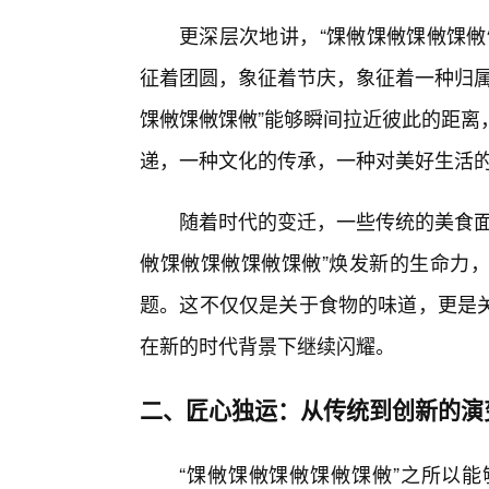
更深层次地讲，“馃敒馃敒馃敒馃敒
征着团圆，象征着节庆，象征着一种归属
馃敒馃敒馃敒”能够瞬间拉近彼此的距离
递，一种文化的传承，一种对美好生活
随着时代的变迁，一些传统的美食面
敒馃敒馃敒馃敒馃敒”焕发新的生命力
题。这不仅仅是关于食物的味道，更是
在新的时代背景下继续闪耀。
二、匠心独运：从传统到创新的演
“馃敒馃敒馃敒馃敒馃敒”之所以