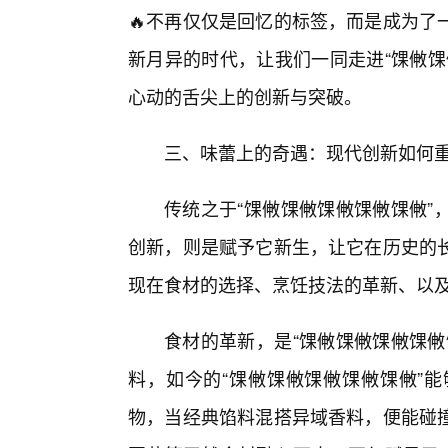
🔥不再仅仅是回忆的标签，而是成为了
新月异的时代，让我们一同走进“馃敒馃
心动的舌尖上的创新与突破。
三、味蕾上的奇遇：现代创新如何重
传统之于“馃敒馃敒馃敒馃敒馃敒”
创新，则是赋予它新生，让它在历史的
现在食材的选择、烹饪技法的革新、以
食材的革新，是“馃敒馃敒馃敒馃敒
料，如今的“馃敒馃敒馃敒馃敒馃敒”
物，当经典馅料混搭异域香料，便能碰