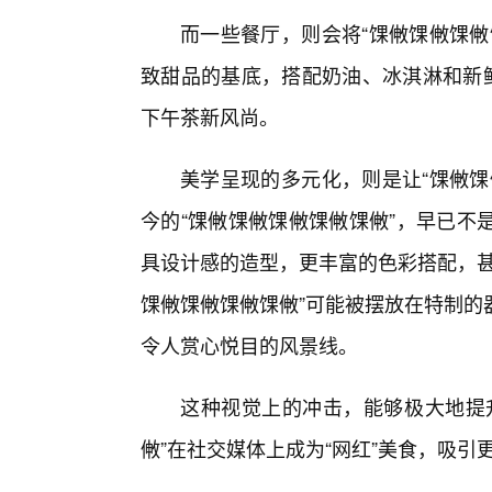
而一些餐厅，则会将“馃敒馃敒馃敒
致甜品的基底，搭配奶油、冰淇淋和新鲜
下午茶新风尚。
美学呈现的多元化，则是让“馃敒馃
今的“馃敒馃敒馃敒馃敒馃敒”，早已不
具设计感的造型，更丰富的色彩搭配，甚
馃敒馃敒馃敒馃敒”可能被摆放在特制的
令人赏心悦目的风景线。
这种视觉上的冲击，能够极大地提
敒”在社交媒体上成为“网红”美食，吸引