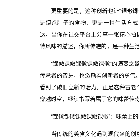
更重要的是，这种创新也让“馃敒馃
是填饱肚子的食物，更是一种生活方式
达。当你在社交平台上分享一张精心拍摄
特风味的描述，你所传递的，是一种生活
“馃敒馃敒馃敒馃敒馃敒”的演变之
传承者的智慧，也激励着创新者的勇气
看到了破旧立新的活力。正是这种古老与
穿越时空，继续书写着属于它的味蕾传
“馃敒馃敒馃敒馃敒馃敒”：味蕾上
当传统的美食文化遇到现代🎯的创