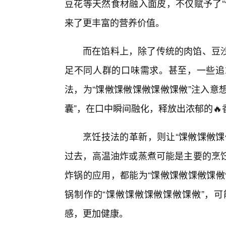
豆花等天然食材融入面皮，不仅赋予了“
来了更丰富的营养价值。
而在馅料上，除了传统的肉馅、豆
足不同人群的口味需求。甚至，一些追
法，为“馃敒馃敒馃敒馃敒馃敒”注入意想
囊”，在口中瞬间融化，释放出浓郁的🔥
烹饪技法的革新，则让“馃敒馃敒馃
过去，高温油炸或蒸煮可能是主要的烹
炸锅的应用，都能为“馃敒馃敒馃敒馃敒
锅制作的“馃敒馃敒馃敒馃敒馃敒”，
感，更加健康。