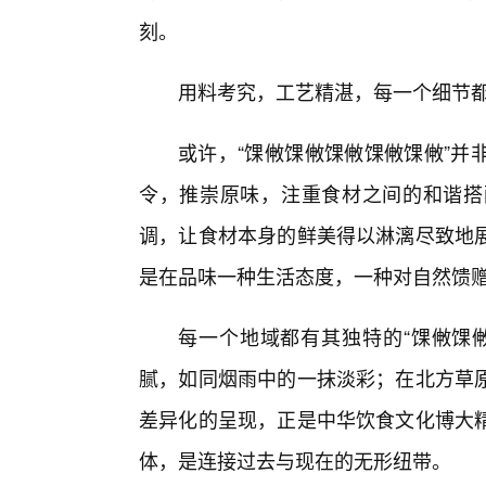
刻。
用料考究，工艺精湛，每一个细节
或许，“馃敒馃敒馃敒馃敒馃敒”并
令，推崇原味，注重食材之间的和谐搭
调，让食材本身的鲜美得以淋漓尽致地
是在品味一种生活态度，一种对自然馈
每一个地域都有其独特的“馃敒馃
腻，如同烟雨中的一抹淡彩；在北方草原
差异化的呈现，正是中华饮食文化博大精
体，是连接过去与现在的无形纽带。