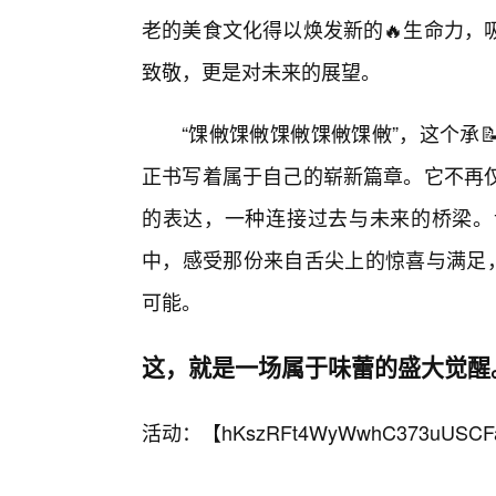
老的美食文化得以焕发新的🔥生命力，
致敬，更是对未来的展望。
“馃敒馃敒馃敒馃敒馃敒”，这个承
正书写着属于自己的崭新篇章。它不再
的表达，一种连接过去与未来的桥梁。
中，感受那份来自舌尖上的惊喜与满足，
可能。
这，就是一场属于味蕾的盛大觉醒
活动：【
hKszRFt4WyWwhC373uUSCF