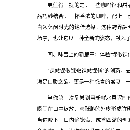
更值得一提的是，一些咖啡馆和甜品
品巧妙结合。一杯香浓的咖啡，配上一份
白领休闲时光的绝佳选择。这种跨界融合
场景，也让它以一种全新的姿态，融入
四、味蕾上的新篇章：体验“馃敒馃
“馃敒馃敒馃敒馃敒馃敒”的创新，
满足口腹之欲，更是一种感官的盛宴，
当你第一次品尝到用新鲜水果泥制作
瞬间在口中绽放，与酥脆的外皮形成鲜
当你咬下一口内馅饱满、咸香四溢的创意