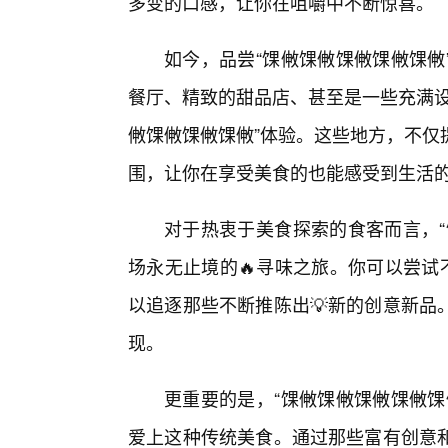
多变的口感，让你在咀嚼中不断惊喜。
如今，品尝“馃敒馃敒馃敒馃敒馃敒
餐厅、精致的甜品店、甚至是一些充满设
敒馃敒馃敒馃敒”体验。这些地方，不仅
围，让你在享受美食的也能感受到生活
对于热衷于美食探索的食客而言，“
场永无止境的🔥寻味之旅。你可以尝试
以追逐那些不断推陈出💡新的创意新品
现。
更重要的是，“馃敒馃敒馃敒馃敒馃
爱上这种传统美食。通过那些富有创意